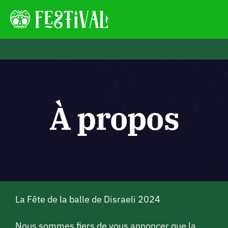
Passer
au
Tog
contenu
Navi
Programmation
Communiqué de presse
À propos
Règles
Partenaires
La Fête de la balle de Disraeli 2024
Nous sommes fiers de vous annoncer que la